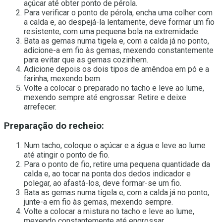
açúcar até obter ponto de pérola.
Para verificar o ponto de pérola, encha uma colher com
a calda e, ao despejá-la lentamente, deve formar um fio
resistente, com uma pequena bola na extremidade.
Bata as gemas numa tigela e, com a calda já no ponto,
adicione-a em fio às gemas, mexendo constantemente
para evitar que as gemas cozinhem.
Adicione depois os dois tipos de amêndoa em pó e a
farinha, mexendo bem.
Volte a colocar o preparado no tacho e leve ao lume,
mexendo sempre até engrossar. Retire e deixe
arrefecer.
Preparação do recheio:
Num tacho, coloque o açúcar e a água e leve ao lume
até atingir o ponto de fio.
Para o ponto de fio, retire uma pequena quantidade da
calda e, ao tocar na ponta dos dedos indicador e
polegar, ao afastá-los, deve formar-se um fio.
Bata as gemas numa tigela e, com a calda já no ponto,
junte-a em fio às gemas, mexendo sempre.
Volte a colocar a mistura no tacho e leve ao lume,
mexendo constantemente até engrossar.