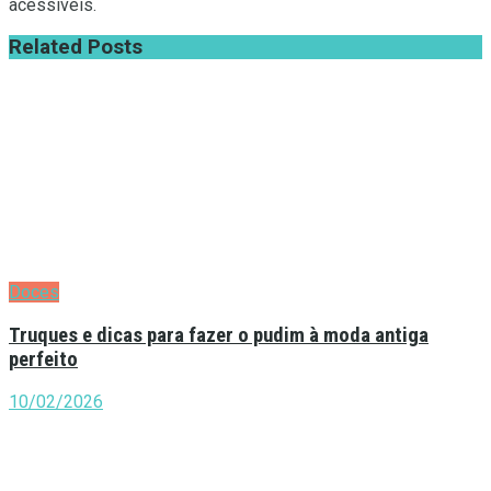
acessíveis.
Related
Posts
Doces
Truques e dicas para fazer o pudim à moda antiga
perfeito
10/02/2026