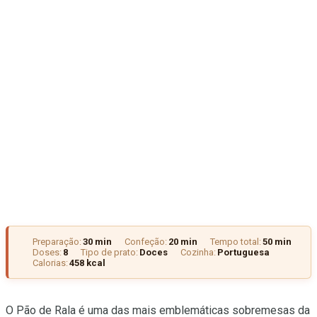
Preparação:
30 min
Confeção:
20 min
Tempo total:
50 min
Doses:
8
Tipo de prato:
Doces
Cozinha:
Portuguesa
Calorias:
458 kcal
O Pão de Rala é uma das mais emblemáticas sobremesas da