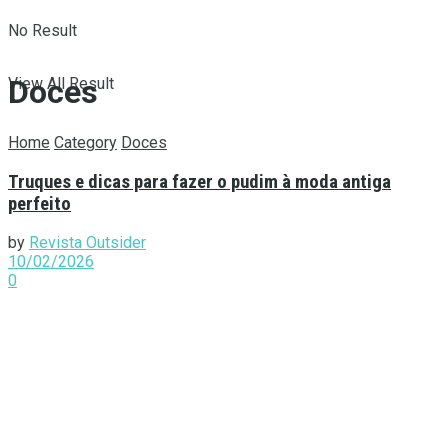
No Result
Doces
View All Result
Home
Category
Doces
Truques e dicas para fazer o pudim à moda antiga
perfeito
by
Revista Outsider
10/02/2026
0