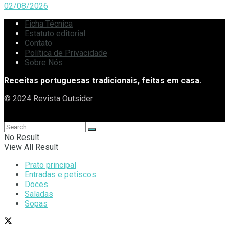
02/08/2026
Ficha Técnica
Estatuto editorial
Contato
Política de Privacidade
Sobre Nós
Receitas portuguesas tradicionais, feitas em casa.
© 2024 Revista Outsider
No Result
View All Result
Prato principal
Entradas e petiscos
Doces
Saladas
Sopas