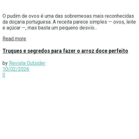
O pudim de ovos é uma das sobremesas mais reconhecidas
da doçaria portuguesa. A receita parece simples — ovos, leite
e açúcar —, mas basta um pequeno desvio...
Details
Read more
Truques e segredos para fazer o arroz doce perfeito
by
Revista Outsider
10/02/2026
0