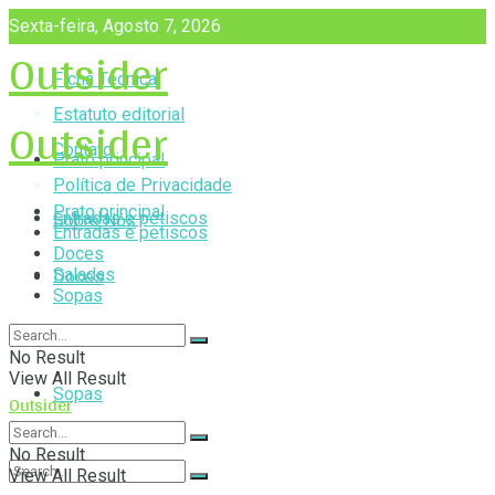
Sexta-feira, Agosto 7, 2026
Outsider
Ficha Técnica
Outsider
Estatuto editorial
Contato
Prato principal
Política de Privacidade
Prato principal
Entradas e petiscos
Sobre Nós
Entradas e petiscos
Doces
Saladas
Doces
Sopas
Saladas
No Result
View All Result
Sopas
Outsider
No Result
View All Result