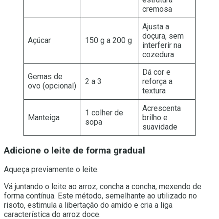
cremosa
Ajusta a
doçura, sem
Açúcar
150 g a 200 g
interferir na
cozedura
Dá cor e
Gemas de
2 a 3
reforça a
ovo (opcional)
textura
Acrescenta
1 colher de
Manteiga
brilho e
sopa
suavidade
Adicione o leite de forma gradual
Aqueça previamente o leite.
Vá juntando o leite ao arroz, concha a concha, mexendo de
forma contínua. Este método, semelhante ao utilizado no
risoto, estimula a libertação do amido e cria a liga
característica do arroz doce.