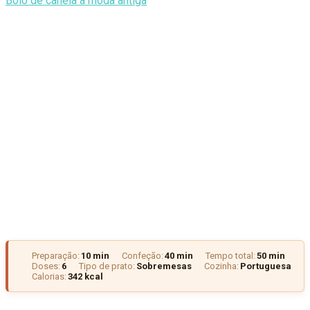
Bolo de canela à moda antiga
Preparação:
10 min
Confeção:
40 min
Tempo total:
50 min
Doses:
6
Tipo de prato:
Sobremesas
Cozinha:
Portuguesa
Calorias:
342 kcal