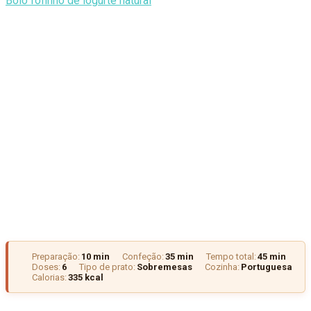
Bolo fofinho de iogurte natural
Preparação:
10 min
Confeção:
35 min
Tempo total:
45 min
Doses:
6
Tipo de prato:
Sobremesas
Cozinha:
Portuguesa
Calorias:
335 kcal