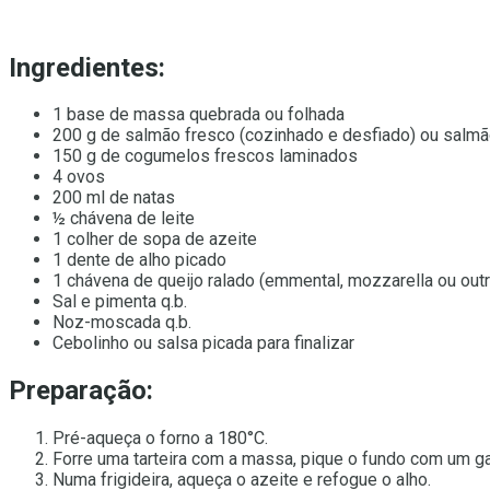
Ingredientes:
1 base de massa quebrada ou folhada
200 g de salmão fresco (cozinhado e desfiado) ou sal
150 g de cogumelos frescos laminados
4 ovos
200 ml de natas
½ chávena de leite
1 colher de sopa de azeite
1 dente de alho picado
1 chávena de queijo ralado (emmental, mozzarella ou outr
Sal e pimenta q.b.
Noz-moscada q.b.
Cebolinho ou salsa picada para finalizar
Preparação:
Pré-aqueça o forno a 180°C.
Forre uma tarteira com a massa, pique o fundo com um ga
Numa frigideira, aqueça o azeite e refogue o alho.