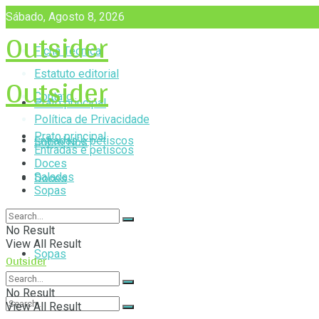
Sábado, Agosto 8, 2026
Outsider
Ficha Técnica
Outsider
Estatuto editorial
Contato
Prato principal
Política de Privacidade
Prato principal
Entradas e petiscos
Sobre Nós
Entradas e petiscos
Doces
Saladas
Doces
Sopas
Saladas
No Result
View All Result
Sopas
Outsider
No Result
View All Result