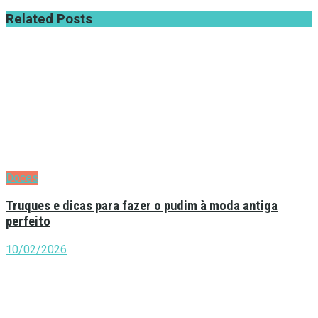
Related
Posts
Doces
Truques e dicas para fazer o pudim à moda antiga
perfeito
10/02/2026