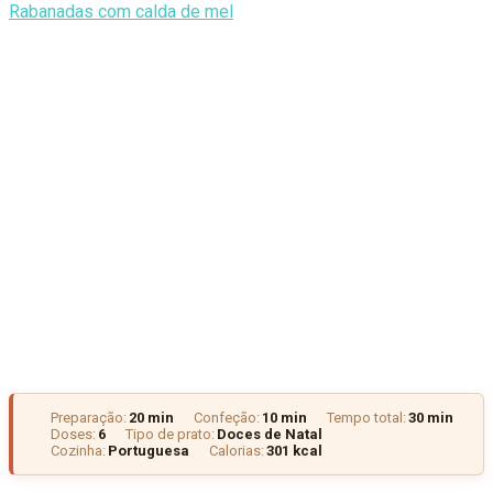
Rabanadas com calda de mel
Preparação:
20 min
Confeção:
10 min
Tempo total:
30 min
Doses:
6
Tipo de prato:
Doces de Natal
Cozinha:
Portuguesa
Calorias:
301 kcal