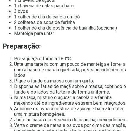
1 chávena de açúcar
1 chávena de natas para bater
3 ovos
1 colher de chá de canela em pó
2 colheres de sopa de farinha
1 colher de chá de essência de baunilha (opcional)
Manteiga para untar
Preparação:
Pré-aqueça o forno a 180°C.
Unte uma tarteira com um pouco de manteiga e forre-a
com a base de massa quebrada, pressionando bem os
lados.
Pique o fundo da massa com um garfo.
Disponha as fatias de maçã sobre a massa, cobrindo o
fundo e os lados da tarteira de forma uniforme.
Numa taça, misture o açúcar, a canela e a farinha,
mexendo até os ingredientes estarem bem integrados.
Adicione os ovos à mistura de açúcar e bata até obter
uma mistura homogénea.
Junte as natas e a essência de baunilha, mexendo bem.
Verta o creme de natas e os ovos por cima das maçãs,
garantindo que cobre toda a fruta e que o recheio fica