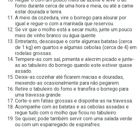
forno durante cerca de uma hora e meia, ou até a carne
estar dourada e tenra.
A meio da cozedura, vire o borrego para alourar por
igual e regue-o com a marinada que reservou.
Se vir que o molho está a secar muito, junte um pouco
mais de vinho branco ou água quente.
Entretanto, descasque e corte algumas batatas (cerca
de 1 kg) em quartos e algumas cebolas (cerca de 4) em
rodelas grossas.
Tempere-as com sal, pimenta e alecrim picado e junte-
as ao tabuleiro do borrego quando este estiver quase
assado.
Deixe-as cozinhar até ficarem macias e douradas,
mexendo-as ocasionalmente para não pegarem.
Retire o tabuleiro do forno e transfira o borrego para
uma travessa grande.
Corte-o em fatias grossas e disponha-as na travessa.
Acompanhe com as batatas e as cebolas assadas e
regue tudo com o molho que ficou no tabuleiro.
Se quiser, pode também servir com uma salada verde
ou com um esparregado de espinafres.