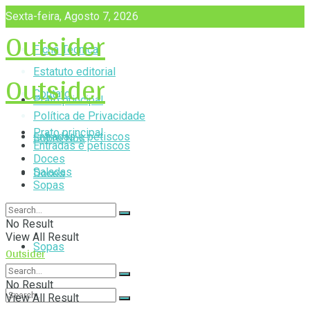
Sexta-feira, Agosto 7, 2026
Outsider
Ficha Técnica
Outsider
Estatuto editorial
Contato
Prato principal
Política de Privacidade
Prato principal
Entradas e petiscos
Sobre Nós
Entradas e petiscos
Doces
Saladas
Doces
Sopas
Saladas
No Result
View All Result
Sopas
Outsider
No Result
View All Result