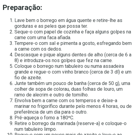
Preparação:
Lave bem o borrego em água quente e retire-lhe as
gorduras e as peles que possa ter.
Seque-o com papel de cozinha e faça alguns golpes na
carne com uma faca afiada.
Tempere-o com sal e pimenta a gosto, esfregando bem
a carne com os dedos.
Descasque e pique alguns dentes de alho (cerca de 6 a
8) e introduza-os nos golpes que fez na carne.
Coloque o borrego num tabuleiro ou numa assadeira
grande e regue-o com vinho branco (cerca de 3 dl) e um
fio de azeite.
Junte também um pouco de banha (cerca de 50 g), uma
colher de sopa de colorau, duas folhas de louro, um
ramo de alecrim e outro de tomilho.
Envolva bem a carne com os temperos e deixe-a
marinar no frigorífico durante pelo menos 4 horas, ou de
preferência de um dia para o outro.
Pré-aqueça o forno a 180ºC.
Retire o borrego da marinada (reserve-a) e coloque-o
num tabuleiro limpo.
Regue-o com um pouco mais de azeite e leve-o ao