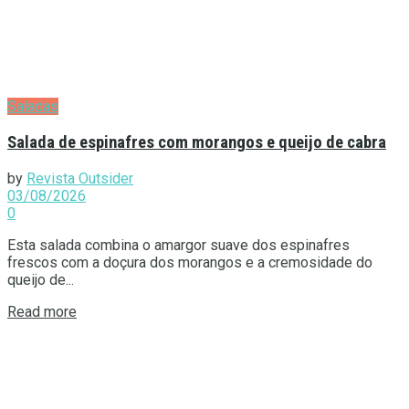
Saladas
Salada de espinafres com morangos e queijo de cabra
by
Revista Outsider
03/08/2026
0
Esta salada combina o amargor suave dos espinafres
frescos com a doçura dos morangos e a cremosidade do
queijo de...
Details
Read more