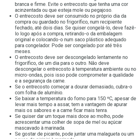
branca e firme. Evite o entrecosto que tenha uma cor
acinzentada ou que esteja mole ou pegajoso.
O entrecosto deve ser consumido no próprio dia da
compra ou guardado no frigorífico, num recipiente
fechado, até dois dias. Se quiser congelá-lo, deve fazê-
lo logo após a compra, retirando-o da embalagem
original e colocando-o num saco plástico adequado
para congelador. Pode ser congelado por até três
meses.
O entrecosto deve ser descongelado lentamente no
frigorífico, de um dia para o outro. Não deve
descongelar o entrecosto à temperatura ambiente ou no
micro-ondas, pois isso pode comprometer a qualidade
e a segurança da carne.
Se o entrecosto começar a dourar demasiado, cubra-o
com folha de alumínio.
Se baixar a temperatura do forno para 150 ºC, apesar de
levar mais tempo a assar, tem a vantagem de apurar
mais os sabores e a carne ficar mais tenra.
Se quiser dar um toque mais doce ao molho, pode
acrescentar uma colher de sopa de mel ou açúcar
mascavado à marinada.
Se gostar de picante, pode juntar uma malagueta ou um