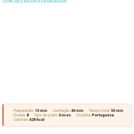
Folar da Páscoa à moda antiga
Preparação:
15 min
Confeção:
40 min
Tempo total:
55 min
Doses:
8
Tipo de prato:
Doces
Cozinha:
Portuguesa
Calorias:
428 kcal