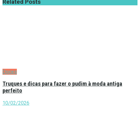
Related
Posts
Doces
Truques e dicas para fazer o pudim à moda antiga
perfeito
10/02/2026