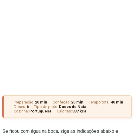
Preparação:
20 min
Confeção:
20 min
Tempo total:
40 min
Doses:
6
Tipo de prato:
Doces de Natal
Cozinha:
Portuguesa
Calorias:
337 kcal
Se ficou com água na boca, siga as indicações abaixo e