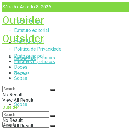
Sábado, Agosto 8, 2026
Outsider
Ficha Técnica
Outsider
Estatuto editorial
Contato
Prato principal
Política de Privacidade
Prato principal
Entradas e petiscos
Sobre Nós
Entradas e petiscos
Doces
Saladas
Doces
Sopas
Saladas
No Result
View All Result
Sopas
Outsider
No Result
View All Result