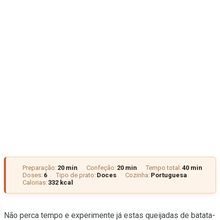
Preparação:
20 min
Confeção:
20 min
Tempo total:
40 min
Doses:
6
Tipo de prato:
Doces
Cozinha:
Portuguesa
Calorias:
332 kcal
Não perca tempo e experimente já estas queijadas de batata-