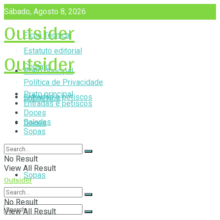
Sábado, Agosto 8, 2026
Outsider
Ficha Técnica
Outsider
Estatuto editorial
Contato
Prato principal
Política de Privacidade
Prato principal
Entradas e petiscos
Sobre Nós
Entradas e petiscos
Doces
Saladas
Doces
Sopas
Saladas
No Result
View All Result
Sopas
Outsider
No Result
View All Result