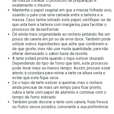
de massa folhada. O processo de preparação é
exatamente o mesmo.
Mantenha o papel vegetal em que a massa folhada veio,
usando-o para criar uma camada entre a tarteira e a
massa. Caso tenha retirado este papel, certifique-se de
que unta bem a tarteira com margarina, para facilitar o
processo de desenformar.
Dê ainda mais originalidade ao recheio juntando-lhe um
pouco de canela em pó ou de erva-doce. Também pode
utilizar outros ingredientes que ache que combinem e
de que goste, mas não use muita quantidade, para não
alterar demasiado o sabor base da receita.
A tarte estará pronta quando o topo estiver dourado.
Dependendo do tipo de forno que tem, este processo
pode levar mais ou menos tempo. Assim, procure estar
atento à cozedura para retirar a tarte na altura certa e
evitar que esta fique seca.
Se o topo da tarte estiver a queimar, mas o recheio
ainda precisar de mais um tempo para ficar pronto,
cubra a tarte com papel de alumínio e continue com o
tempo de forno indicado.
Também pode decorar a tarte com canela, fruta fresca
ou frutos secos picados, consoante a sua preferência.