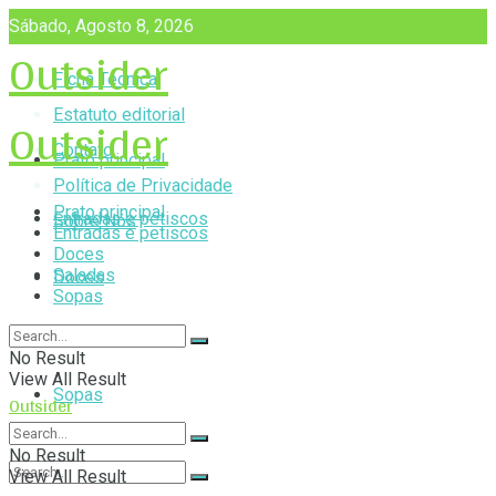
Sábado, Agosto 8, 2026
Outsider
Ficha Técnica
Outsider
Estatuto editorial
Contato
Prato principal
Política de Privacidade
Prato principal
Entradas e petiscos
Sobre Nós
Entradas e petiscos
Doces
Saladas
Doces
Sopas
Saladas
No Result
View All Result
Sopas
Outsider
No Result
View All Result