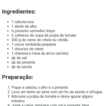
Ingredientes:
1 cebola roxa
1 dente de alho
½ pimento vermelho limpo
2 colheres de sopa de polpa de tomate
300 g de carne de vitela ou vitelão
1 couve lombarda pequena
1 chouriço de carne
1 chávena e meia de arroz carolino
qb de sal
qb de pimenta
qb de azeite
Preparação:
Pique a cebola, o alho e o pimento.
Leve um tacho ao lume com um fio de azeite e refogue.
Adicione a polpa de tomate e deixe apurar alguns
minutos.
Junte a carne, tempere com sal e pimenta, tape