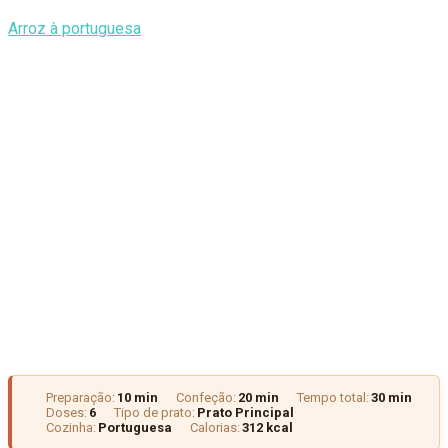
Arroz à portuguesa
Preparação:
10 min
Confeção:
20 min
Tempo total:
30 min
Doses:
6
Tipo de prato:
Prato Principal
Cozinha:
Portuguesa
Calorias:
312 kcal