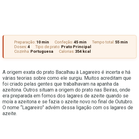
Preparação:
10 min
Confeção:
45 min
Tempo total:
55 min
Doses:
4
Tipo de prato:
Prato Principal
Cozinha:
Portuguesa
Calorias:
354 kcal
A origem exata do prato Bacalhau à Lagareiro é incerta e há
várias teorias sobre como ele surgiu. Muitos acreditam que
foi criado pelas gentes que trabalhavam na apanha da
azeitona. Outros situam a origem do prato nas Beiras, onde
era preparada em fornos dos lagares de azeite quando se
moía a azeitona e se fazia o azeite novo no final de Outubro.
O nome “Lagareiro” advém dessa ligação com os lagares de
azeite.