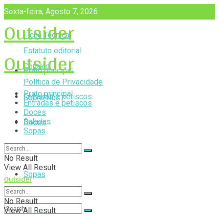
Sexta-feira, Agosto 7, 2026
Outsider
Ficha Técnica
Outsider
Estatuto editorial
Contato
Prato principal
Política de Privacidade
Prato principal
Entradas e petiscos
Sobre Nós
Entradas e petiscos
Doces
Saladas
Doces
Sopas
Saladas
No Result
View All Result
Sopas
Outsider
No Result
View All Result