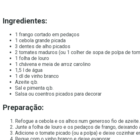
Ingredientes:
1 frango cortado em pedaços
1 cebola grande picada
3 dentes de alho picados
2 tomates maduros (ou 1 colher de sopa de polpa de tom
1 folha de louro
1 chávena e meia de arroz carolino
1,5 l de água
1 dl de vinho branco
Azeite q.b.
Sal e pimenta q.b.
Salsa ou coentros picados para decorar
Preparação:
Refogue a cebola e os alhos num generoso fio de azeite.
Junte a folha de louro e os pedaços de frango, deixando a
Adicione o tomate picado (ou a polpa) e deixe cozinhar
Regue com o vinho branco e deixe evaporar.