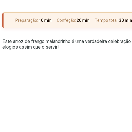
Preparação:
10 min
Confeção:
20 min
Tempo total:
30 min
Este arroz de frango malandrinho é uma verdadeira celebração d
elogios assim que o servir!