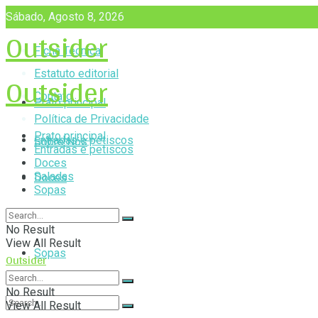
Sábado, Agosto 8, 2026
Outsider
Ficha Técnica
Outsider
Estatuto editorial
Contato
Prato principal
Política de Privacidade
Prato principal
Entradas e petiscos
Sobre Nós
Entradas e petiscos
Doces
Saladas
Doces
Sopas
Saladas
No Result
View All Result
Sopas
Outsider
No Result
View All Result