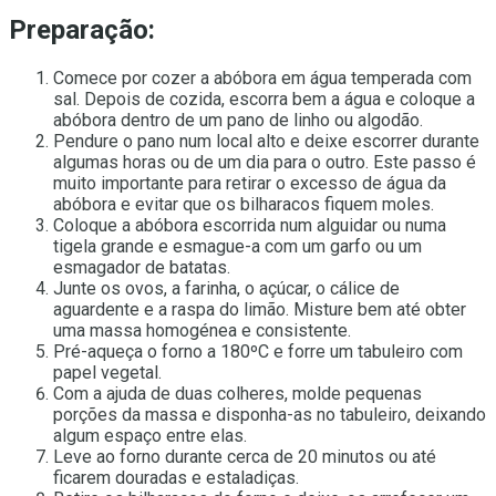
Preparação:
Comece por cozer a abóbora em água temperada com
sal. Depois de cozida, escorra bem a água e coloque a
abóbora dentro de um pano de linho ou algodão.
Pendure o pano num local alto e deixe escorrer durante
algumas horas ou de um dia para o outro. Este passo é
muito importante para retirar o excesso de água da
abóbora e evitar que os bilharacos fiquem moles.
Coloque a abóbora escorrida num alguidar ou numa
tigela grande e esmague-a com um garfo ou um
esmagador de batatas.
Junte os ovos, a farinha, o açúcar, o cálice de
aguardente e a raspa do limão. Misture bem até obter
uma massa homogénea e consistente.
Pré-aqueça o forno a 180ºC e forre um tabuleiro com
papel vegetal.
Com a ajuda de duas colheres, molde pequenas
porções da massa e disponha-as no tabuleiro, deixando
algum espaço entre elas.
Leve ao forno durante cerca de 20 minutos ou até
ficarem douradas e estaladiças.