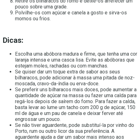
Retire os bilharacos do forno e deixe-os arrefecer um
pouco sobre uma grade.
Polvilhe-os com açúcar e canela a gosto e sirva-os
mornos ou frios.
Dicas:
Escolha uma abóbora madura e firme, que tenha uma cor
laranja intensa e uma casca lisa. Evite as abóboras que
estejam moles, rachadas ou com manchas.
Se quiser dar um toque extra de sabor aos seus
bilharacos, pode adicionar à massa uma pitada de noz-
moscada, cravo-da-índia ou erva-doce.
Se preferir uns bilharacos mais doces, pode aumentar a
quantidade de açúcar na massa ou fazer uma calda para
regá-los depois de saírem do forno. Para fazer a calda,
basta levar ao lume um tacho com 200 g de açúcar, 150
ml de água e um pau de canela e deixar ferver até
engrossar um pouco.
Se não tiver aguardente, pode substituí-la por vinho do
Porto, rum ou outro licor da sua preferência. A
aguardente ajuda a dar um sabor mais intenso aos