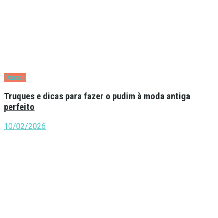
Doces
Truques e dicas para fazer o pudim à moda antiga
perfeito
10/02/2026