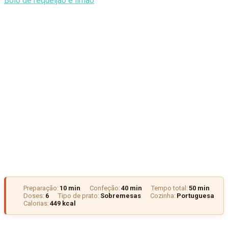
Bolo de requeijão e limão
Preparação:
10 min
Confeção:
40 min
Tempo total:
50 min
Doses:
6
Tipo de prato:
Sobremesas
Cozinha:
Portuguesa
Calorias:
449 kcal