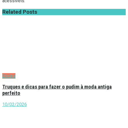
acessíveis.
Related
Posts
Doces
Truques e dicas para fazer o pudim à moda antiga
perfeito
10/02/2026