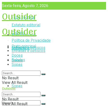
Sexta-feira, Agosto 7, 2026
Outsider
Ficha Técnica
Outsider
Estatuto editorial
Contato
Prato principal
Política de Privacidade
Prato principal
Entradas e petiscos
Sobre Nós
Entradas e petiscos
Doces
Saladas
Doces
Sopas
Saladas
No Result
View All Result
Sopas
Outsider
No Result
View All Result