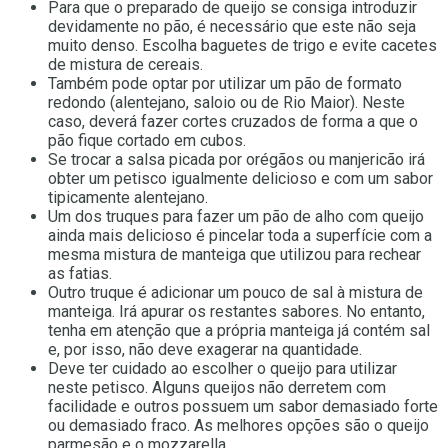
Para que o preparado de queijo se consiga introduzir
devidamente no pão, é necessário que este não seja
muito denso. Escolha baguetes de trigo e evite cacetes
de mistura de cereais.
Também pode optar por utilizar um pão de formato
redondo (alentejano, saloio ou de Rio Maior). Neste
caso, deverá fazer cortes cruzados de forma a que o
pão fique cortado em cubos.
Se trocar a salsa picada por orégãos ou manjericão irá
obter um petisco igualmente delicioso e com um sabor
tipicamente alentejano.
Um dos truques para fazer um pão de alho com queijo
ainda mais delicioso é pincelar toda a superfície com a
mesma mistura de manteiga que utilizou para rechear
as fatias.
Outro truque é adicionar um pouco de sal à mistura de
manteiga. Irá apurar os restantes sabores. No entanto,
tenha em atenção que a própria manteiga já contém sal
e, por isso, não deve exagerar na quantidade.
Deve ter cuidado ao escolher o queijo para utilizar
neste petisco. Alguns queijos não derretem com
facilidade e outros possuem um sabor demasiado forte
ou demasiado fraco. As melhores opções são o queijo
parmesão e o mozzarella.