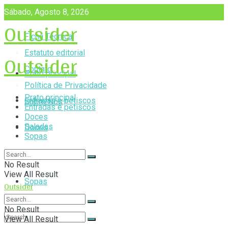
Sábado, Agosto 8, 2026
Outsider
Ficha Técnica
Outsider
Estatuto editorial
Contato
Prato principal
Política de Privacidade
Prato principal
Entradas e petiscos
Sobre Nós
Entradas e petiscos
Doces
Saladas
Doces
Sopas
Saladas
No Result
View All Result
Sopas
Outsider
No Result
View All Result