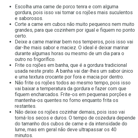
Escolha uma carne de porco tenra e com alguma
gordura, pois isso vai tornar os rojões mais suculentos
e saborosos.
Corte a carne em cubos não muito pequenos nem muito
grandes, para que cozinhem por igual e fiquem no ponto
certo.
Deixe a carne marinar bem nos temperos, pois isso vai
dar-lhe mais sabor e maciez. O ideal é deixar marinar
durante algumas horas ou mesmo de um dia para o
outro no frigorífico.
Frite os rojões em banha, que é a gordura tradicional
usada neste prato. A banha vai dar-lhes um sabor único
e uma textura crocante por fora e macia por dentro.
Não frite os rojões todos ao mesmo tempo, pois isso
vai baixar a temperatura da gordura e fazer com que
fiquem encharcados. Frite-os em pequenas porções e
mantenha-os quentes no forno enquanto frita os
restantes.
Não deixe os rojões cozinhar demais, pois isso vai
torná-los secos e duros. O tempo de cozedura depende
do tamanho dos cubos de carne e da intensidade do
lume, mas em geral não deve ultrapassar os 40
minutos.