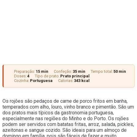
Preparação:
15 min
Confeção:
35 min
Tempo total:
50 min
Doses:
4
Tipo de prato:
Prato principal
Cozinha:
Portuguesa
Calorias:
343 kcal
Os rojões são pedaços de carne de porco fritos em banha,
temperados com alho, louro, vinho branco e pimentão. São um
dos pratos mais típicos da gastronomia portuguesa,
especialmente nas regiões do Minho e do Porto. Os rojões
podem ser servidos com batatas fritas, arroz, salada, pickles,
azeitonas e sangue cozido. São ideais para um almoço de
domingo em família, pois são fáceis de fazer e muito