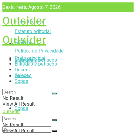
Sexta-feira, Agosto 7, 2026
Outsider
Ficha Técnica
Outsider
Estatuto editorial
Contato
Prato principal
Política de Privacidade
Prato principal
Entradas e petiscos
Sobre Nós
Entradas e petiscos
Doces
Saladas
Doces
Sopas
Saladas
No Result
View All Result
Sopas
Outsider
No Result
View All Result