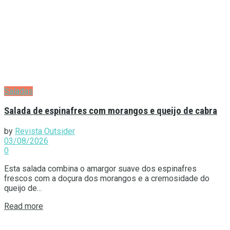
Saladas
Salada de espinafres com morangos e queijo de cabra
by
Revista Outsider
03/08/2026
0
Esta salada combina o amargor suave dos espinafres
frescos com a doçura dos morangos e a cremosidade do
queijo de...
Details
Read more