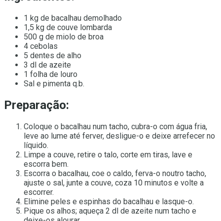
1 kg de bacalhau demolhado
1,5 kg de couve lombarda
500 g de miolo de broa
4 cebolas
5 dentes de alho
3 dl de azeite
1 folha de louro
Sal e pimenta q.b.
Preparação:
Coloque o bacalhau num tacho, cubra-o com água fria,
leve ao lume até ferver, desligue-o e deixe arrefecer no
líquido.
Limpe a couve, retire o talo, corte em tiras, lave e
escorra bem.
Escorra o bacalhau, coe o caldo, ferva-o noutro tacho,
ajuste o sal, junte a couve, coza 10 minutos e volte a
escorrer.
Elimine peles e espinhas do bacalhau e lasque-o.
Pique os alhos; aqueça 2 dl de azeite num tacho e
deixe-os alourar.