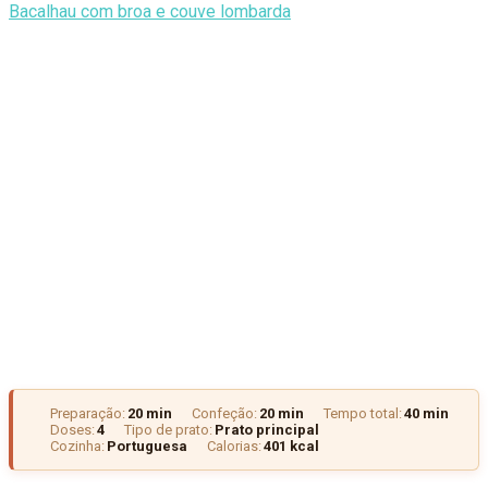
Bacalhau com broa e couve lombarda
Preparação:
20 min
Confeção:
20 min
Tempo total:
40 min
Doses:
4
Tipo de prato:
Prato principal
Cozinha:
Portuguesa
Calorias:
401 kcal