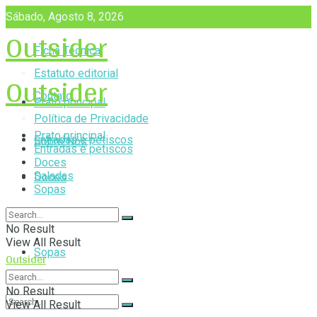
Sábado, Agosto 8, 2026
Outsider
Ficha Técnica
Outsider
Estatuto editorial
Contato
Prato principal
Política de Privacidade
Prato principal
Entradas e petiscos
Sobre Nós
Entradas e petiscos
Doces
Saladas
Doces
Sopas
Saladas
No Result
View All Result
Sopas
Outsider
No Result
View All Result