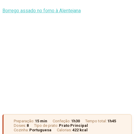
Borrego assado no forno à Alentejana
Preparação:
15 min
Confeção:
1h30
Tempo total:
1h45
Doses:
8
Tipo de prato:
Prato Principal
Cozinha:
Portuguesa
Calorias:
422 kcal