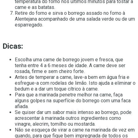
temperatura do forno nos últimos minutos para tostar a
carne e as batatas.
Retire do forno e sirva o borrego assado no forno à
Alentejana acompanhado de uma salada verde ou de um
esparregado.
Dicas:
Escolha uma carne de borrego jovem e fresca, que
tenha entre 4 a 6 meses de idade. A carne deve ser
rosada, firme e sem cheiro forte.
Antes de temperar a carne, lave-a bem em água fria e
esfregue-a com rodelas de limão. Isto ajuda a eliminar o
bedum e a dar um toque cítrico à carne.
Para que a marinada penetre melhor na carne, faça
alguns golpes na superfície do borrego com uma faca
afiada.
Se quiser dar um sabor mais intenso ao borrego, pode
acrescentar à marinada outros ingredientes como
vinagre, alecrim, tomilho ou mostarda.
Não se esqueça de virar a carne na marinada de vez em
quando, para que fique bem impregnada de todos os