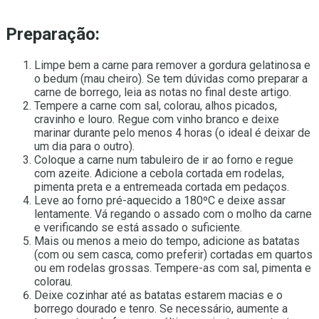
Preparação:
Limpe bem a carne para remover a gordura gelatinosa e
o bedum (mau cheiro). Se tem dúvidas como preparar a
carne de borrego, leia as notas no final deste artigo.
Tempere a carne com sal, colorau, alhos picados,
cravinho e louro. Regue com vinho branco e deixe
marinar durante pelo menos 4 horas (o ideal é deixar de
um dia para o outro).
Coloque a carne num tabuleiro de ir ao forno e regue
com azeite. Adicione a cebola cortada em rodelas,
pimenta preta e a entremeada cortada em pedaços.
Leve ao forno pré-aquecido a 180ºC e deixe assar
lentamente. Vá regando o assado com o molho da carne
e verificando se está assado o suficiente.
Mais ou menos a meio do tempo, adicione as batatas
(com ou sem casca, como preferir) cortadas em quartos
ou em rodelas grossas. Tempere-as com sal, pimenta e
colorau.
Deixe cozinhar até as batatas estarem macias e o
borrego dourado e tenro. Se necessário, aumente a