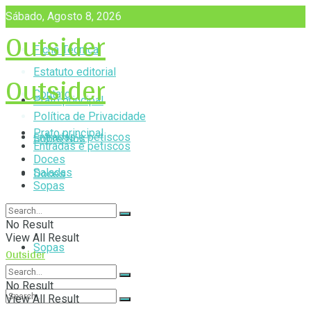
Sábado, Agosto 8, 2026
Outsider
Ficha Técnica
Outsider
Estatuto editorial
Contato
Prato principal
Política de Privacidade
Prato principal
Entradas e petiscos
Sobre Nós
Entradas e petiscos
Doces
Saladas
Doces
Sopas
Saladas
No Result
View All Result
Sopas
Outsider
No Result
View All Result