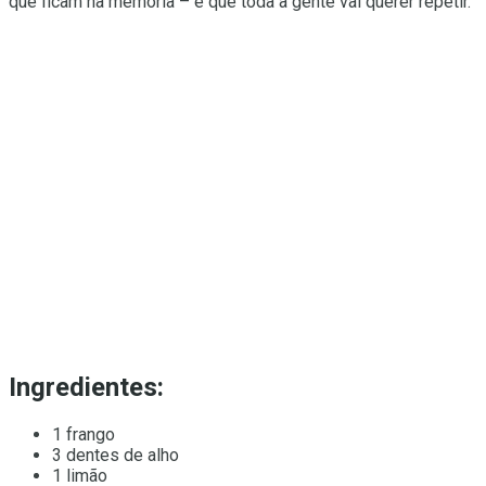
que ficam na memória – e que toda a gente vai querer repetir.
Ingredientes:
1 frango
3 dentes de alho
1 limão