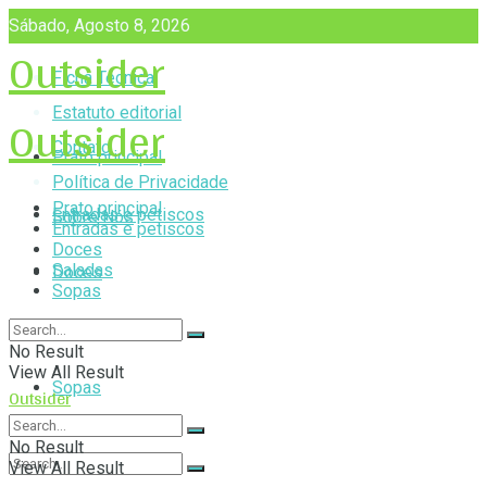
Sábado, Agosto 8, 2026
Outsider
Ficha Técnica
Outsider
Estatuto editorial
Contato
Prato principal
Política de Privacidade
Prato principal
Entradas e petiscos
Sobre Nós
Entradas e petiscos
Doces
Saladas
Doces
Sopas
Saladas
No Result
View All Result
Sopas
Outsider
No Result
View All Result