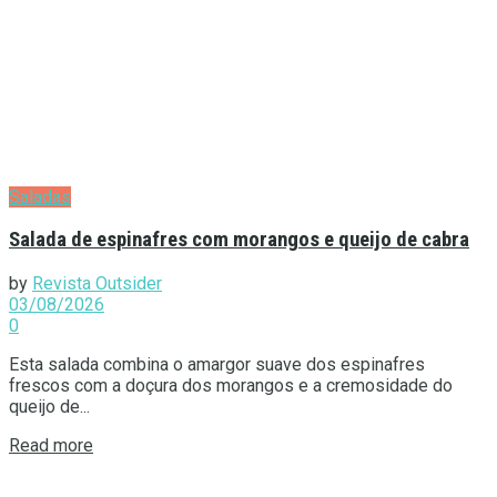
Saladas
Salada de espinafres com morangos e queijo de cabra
by
Revista Outsider
03/08/2026
0
Esta salada combina o amargor suave dos espinafres
frescos com a doçura dos morangos e a cremosidade do
queijo de...
Details
Read more