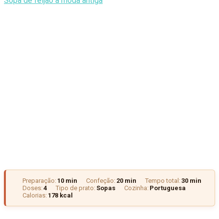
Sopa de feijão à moda antiga
Preparação:
10 min
Confeção:
20 min
Tempo total:
30 min
Doses:
4
Tipo de prato:
Sopas
Cozinha:
Portuguesa
Calorias:
178 kcal