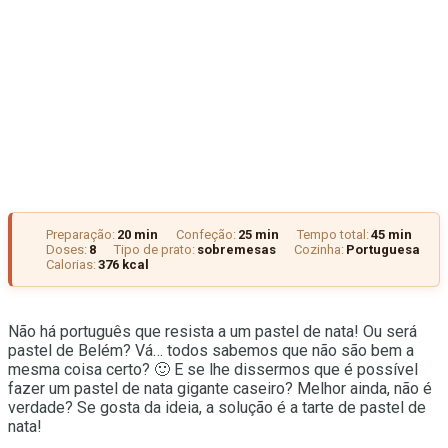
Preparação:
20 min
Confeção:
25 min
Tempo total:
45 min
Doses:
8
Tipo de prato:
sobremesas
Cozinha:
Portuguesa
Calorias:
376 kcal
Não há português que resista a um pastel de nata! Ou será
pastel de Belém? Vá… todos sabemos que não são bem a
mesma coisa certo? 🙂 E se lhe dissermos que é possível
fazer um pastel de nata gigante caseiro? Melhor ainda, não é
verdade? Se gosta da ideia, a solução é a tarte de pastel de
nata!