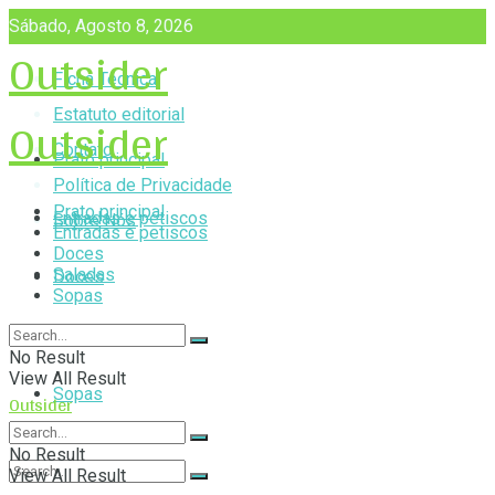
Sábado, Agosto 8, 2026
Outsider
Ficha Técnica
Outsider
Estatuto editorial
Contato
Prato principal
Política de Privacidade
Prato principal
Entradas e petiscos
Sobre Nós
Entradas e petiscos
Doces
Saladas
Doces
Sopas
Saladas
No Result
View All Result
Sopas
Outsider
No Result
View All Result