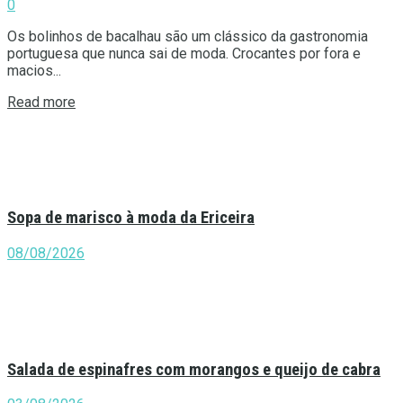
0
Os bolinhos de bacalhau são um clássico da gastronomia
portuguesa que nunca sai de moda. Crocantes por fora e
macios...
Details
Read more
Sopa de marisco à moda da Ericeira
08/08/2026
Salada de espinafres com morangos e queijo de cabra