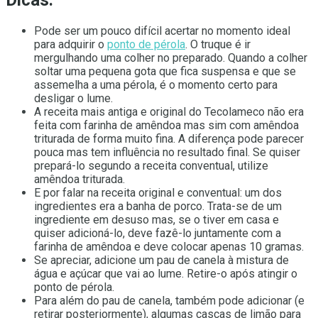
Dicas:
Pode ser um pouco difícil acertar no momento ideal
para adquirir o
ponto de pérola
. O truque é ir
mergulhando uma colher no preparado. Quando a colher
soltar uma pequena gota que fica suspensa e que se
assemelha a uma pérola, é o momento certo para
desligar o lume.
A receita mais antiga e original do Tecolameco não era
feita com farinha de amêndoa mas sim com amêndoa
triturada de forma muito fina. A diferença pode parecer
pouca mas tem influência no resultado final. Se quiser
prepará-lo segundo a receita conventual, utilize
amêndoa triturada.
E por falar na receita original e conventual: um dos
ingredientes era a banha de porco. Trata-se de um
ingrediente em desuso mas, se o tiver em casa e
quiser adicioná-lo, deve fazê-lo juntamente com a
farinha de amêndoa e deve colocar apenas 10 gramas.
Se apreciar, adicione um pau de canela à mistura de
água e açúcar que vai ao lume. Retire-o após atingir o
ponto de pérola.
Para além do pau de canela, também pode adicionar (e
retirar posteriormente), algumas cascas de limão para