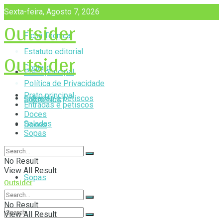
Sexta-feira, Agosto 7, 2026
Outsider
Ficha Técnica
Outsider
Estatuto editorial
Contato
Prato principal
Política de Privacidade
Prato principal
Entradas e petiscos
Sobre Nós
Entradas e petiscos
Doces
Saladas
Doces
Sopas
Saladas
No Result
View All Result
Sopas
Outsider
No Result
View All Result