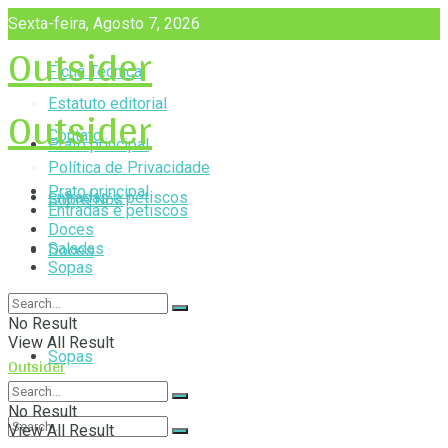
Sexta-feira, Agosto 7, 2026
Outsider
Ficha Técnica
Outsider
Estatuto editorial
Contato
Prato principal
Política de Privacidade
Prato principal
Entradas e petiscos
Sobre Nós
Entradas e petiscos
Doces
Saladas
Doces
Sopas
Saladas
No Result
View All Result
Sopas
Outsider
No Result
View All Result