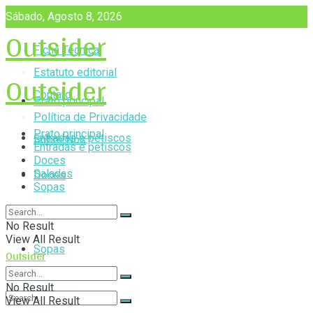
Sábado, Agosto 8, 2026
Outsider
Ficha Técnica
Outsider
Estatuto editorial
Contato
Prato principal
Política de Privacidade
Prato principal
Entradas e petiscos
Sobre Nós
Entradas e petiscos
Doces
Saladas
Doces
Sopas
Saladas
No Result
View All Result
Sopas
Outsider
No Result
View All Result