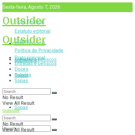
Sexta-feira, Agosto 7, 2026
Outsider
Ficha Técnica
Outsider
Estatuto editorial
Contato
Prato principal
Política de Privacidade
Prato principal
Entradas e petiscos
Sobre Nós
Entradas e petiscos
Doces
Saladas
Doces
Sopas
Saladas
No Result
View All Result
Sopas
Outsider
No Result
View All Result