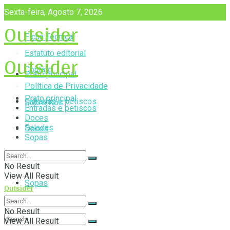
Sexta-feira, Agosto 7, 2026
Outsider
Ficha Técnica
Outsider
Estatuto editorial
Contato
Prato principal
Política de Privacidade
Prato principal
Entradas e petiscos
Sobre Nós
Entradas e petiscos
Doces
Saladas
Doces
Sopas
Saladas
No Result
View All Result
Sopas
Outsider
No Result
View All Result