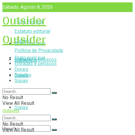
Sábado, Agosto 8, 2026
Outsider
Ficha Técnica
Outsider
Estatuto editorial
Contato
Prato principal
Política de Privacidade
Prato principal
Entradas e petiscos
Sobre Nós
Entradas e petiscos
Doces
Saladas
Doces
Sopas
Saladas
No Result
View All Result
Sopas
Outsider
No Result
View All Result