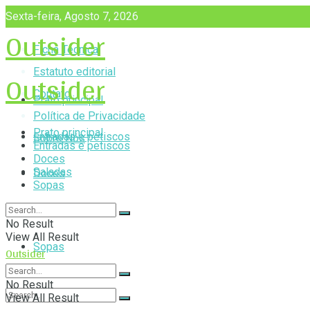
Sexta-feira, Agosto 7, 2026
Outsider
Ficha Técnica
Outsider
Estatuto editorial
Contato
Prato principal
Política de Privacidade
Prato principal
Entradas e petiscos
Sobre Nós
Entradas e petiscos
Doces
Saladas
Doces
Sopas
Saladas
No Result
View All Result
Sopas
Outsider
No Result
View All Result