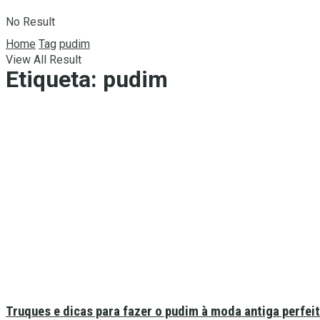
No Result
Home
Tag
pudim
View All Result
Etiqueta:
pudim
Truques e dicas para fazer o pudim à moda antiga perfei