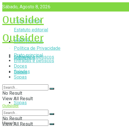
Sábado, Agosto 8, 2026
Outsider
Ficha Técnica
Outsider
Estatuto editorial
Contato
Prato principal
Política de Privacidade
Prato principal
Entradas e petiscos
Sobre Nós
Entradas e petiscos
Doces
Saladas
Doces
Sopas
Saladas
No Result
View All Result
Sopas
Outsider
No Result
View All Result