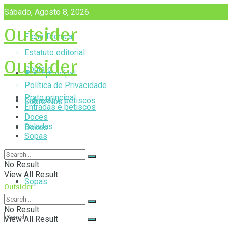
Sábado, Agosto 8, 2026
Outsider
Ficha Técnica
Outsider
Estatuto editorial
Contato
Prato principal
Política de Privacidade
Prato principal
Entradas e petiscos
Sobre Nós
Entradas e petiscos
Doces
Saladas
Doces
Sopas
Saladas
No Result
View All Result
Sopas
Outsider
No Result
View All Result