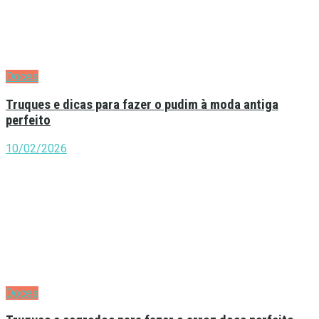
Doces
Truques e dicas para fazer o pudim à moda antiga
perfeito
10/02/2026
Doces